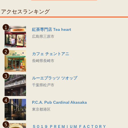
アクセスランキング
1
紅茶専門店 Tea heart
広島県三原市
2
カフェ チェントアニ
長崎県長崎市
3
ルーエプラッツ ツオップ
千葉県松戸市
4
P.C.A. Pub Cardinal Akasaka
東京都港区
5
５０１９ ＰＲＥＭＩＵＭ ＦＡＣＴＯＲＹ