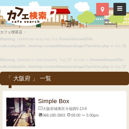
カフェ喫茶店
>
Warning
: Undefined array key 0 in
/home/shinsei2/hb-
cafe.net/public_html/wp-content/themes/stinger7/archive.php
on line
16
Warning
: Attempt to read property "cat_ID" on null in
/home/shinsei2/hb-
cafe.net/public_html/wp-content/themes/stinger7/archive.php
on line
17
「 大阪府 」 一覧
Simple Box
大阪府城東区今福西5-13-8
066-180-3903
09:00 〜 5:00pm