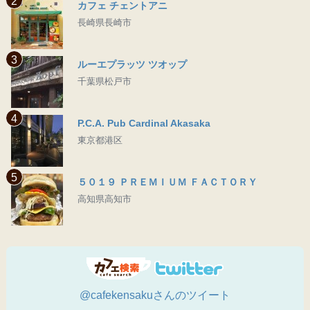
2
カフェ チェントアニ
長崎県長崎市
3
ルーエプラッツ ツオップ
千葉県松戸市
4
P.C.A. Pub Cardinal Akasaka
東京都港区
5
５０１９ ＰＲＥＭＩＵＭ ＦＡＣＴＯＲＹ
高知県高知市
@cafekensakuさんのツイート